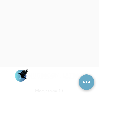
Hiacyntowa 10
PL- 62-005 Miękowo
VAT No.: PL7352633328
+48 728 659 000
info@hugin-